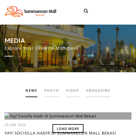
Togg
navi
MEDIA
Explore Your Favorite Momment
NEWS
PHOTO
VIDEO
EMAGAZINE
20 JAN 2022
LOAD MORE
YAY! SOCIOLLA HADIR DI SUMMARECON MALL BEKASI