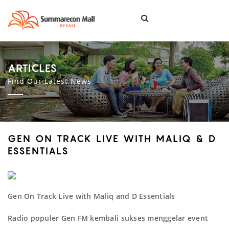
Togg
navi
ARTICLES
Find Our Latest News
GEN ON TRACK LIVE WITH MALIQ & D
ESSENTIALS
Gen On Track Live with Maliq and D Essentials
Radio populer Gen FM kembali sukses menggelar event