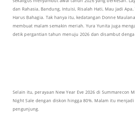
sekaligus menyambut awal tahun 2026 yang berkesan. Lag
dan Rahasia, Bandung, Intuisi, Risalah Hati, Mau Jadi Apa
Harus Bahagia. Tak hanya itu, kedatangan Donne Maulana
membuat malam semakin meriah. Yura Yunita juga menga
detik pergantian tahun menuju 2026 dan disambut dengan 
Selain itu, perayaan New Year Eve 2026 di Summarecon M
Night Sale dengan diskon hingga 80%. Malam itu menjadi
pengunjung.