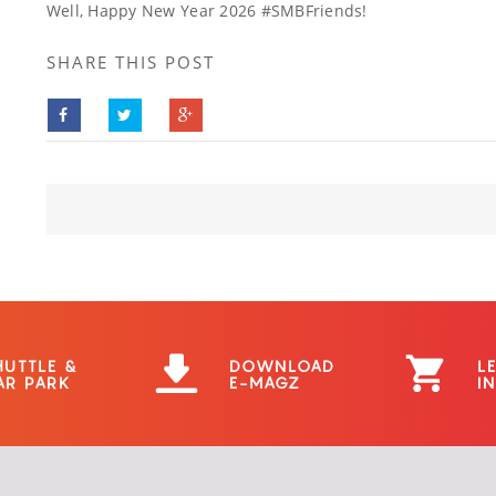
Well, Happy New Year 2026 #SMBFriends!
SHARE THIS POST
HUTTLE &
DOWNLOAD
L
AR PARK
E-MAGZ
I